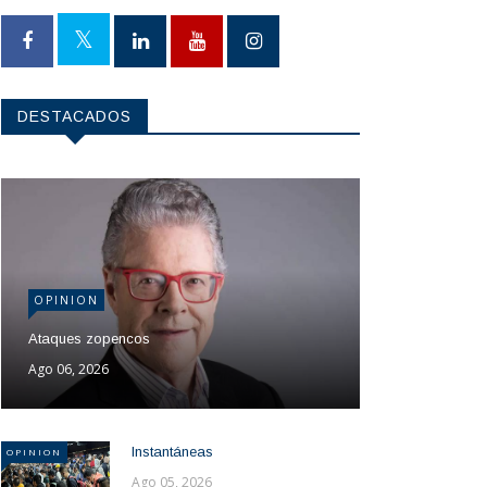
DESTACADOS
OPINION
Ataques zopencos
Ago 06, 2026
Instantáneas
OPINION
Ago 05, 2026