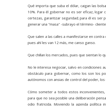
Qué importa que suba el dólar, caigan las bolsa
10%. Para él gobernar no es ser eficaz, logar cr
certezas, garantizar seguridad; para él es ser p
generar una "masa" -subrayo el término- clientel
Que salen a las calles a manifestarse en contra 
pues ahí les van 12 más, me canso ganso.
Que chillan los mercados, pues que sientan lo qu
No le interesa negociar, salvo en condiciones au
obstáculo para gobernar, como los son los po
autónomos con ansias de control del poder, los m
Cómo someter a todos estos inconvenientes, 
para que no sea posible una deliberación pensan
odio fratricida. Moviendo la agenda política i