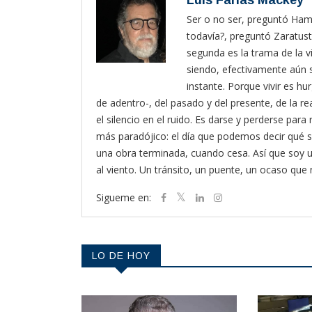
Luis Farias Mackey
Ser o no ser, preguntó Haml
todavía?, preguntó Zaratust
segunda es la trama de la vi
siendo, efectivamente aún s
instante. Porque vivir es hur
de adentro-, del pasado y del presente, de la rea
el silencio en el ruido. Es darse y perderse pa
más paradójico: el día que podemos decir qué s
una obra terminada, cuando cesa. Así que soy
al viento. Un tránsito, un puente, un ocaso que
Sigueme en:
LO DE HOY