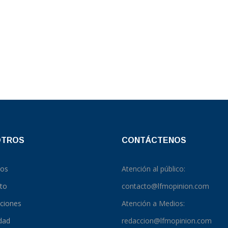
OTROS
CONTÁCTENOS
ros
Atención al público:
to
contacto@lfmopinion.com
pciones
Atención a Medios:
idad
redaccion@lfmopinion.com