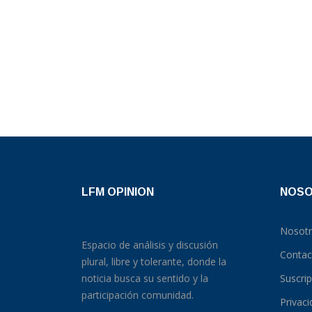
LFM OPINION
NOS
Nosot
Espacio de análisis y discusión
Contac
plural, libre y tolerante, donde la
noticia busca su sentido y la
Suscri
participación comunidad.
Privac