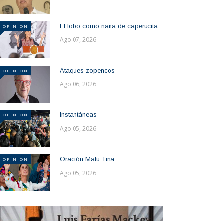
El lobo como nana de caperucita
OPINION
Ago 07, 2026
Ataques zopencos
OPINION
Ago 06, 2026
Instantáneas
OPINION
Ago 05, 2026
Oración Matu Tina
OPINION
Ago 05, 2026