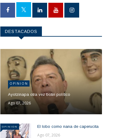
DESTACADOS
OPINION
Ayotzinapa otra vez botin político
Ago 07, 2026
El lobo como nana de caperucita
OPINION
Ago 07, 2026