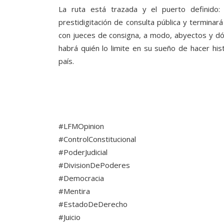
La ruta está trazada y el puerto definido: 
prestidigitación de consulta pública y terminar
con jueces de consigna, a modo, abyectos y dóc
habrá quién lo limite en su sueño de hacer his
país.
#LFMOpinion
#ControlConstitucional
#PoderJudicial
#DivisionDePoderes
#Democracia
#Mentira
#EstadoDeDerecho
#Juicio