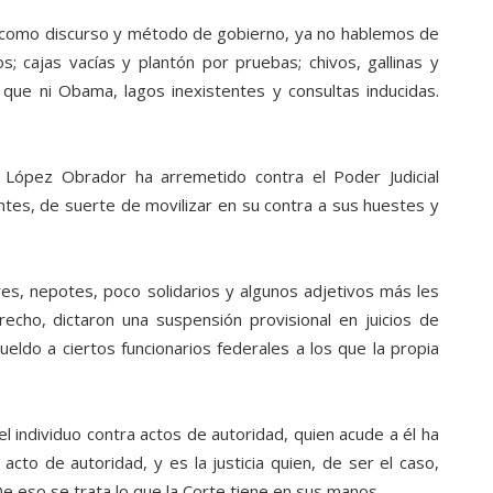
o como discurso y método de gobierno, ya no hablemos de
s; cajas vacías y plantón por pruebas; chivos, gallinas y
 que ni Obama, lagos inexistentes y consultas inducidas.
 López Obrador ha arremetido contra el Poder Judicial
ntes, de suerte de movilizar en su contra a sus huestes y
s, nepotes, poco solidarios y algunos adjetivos más les
echo, dictaron una suspensión provisional en juicios de
eldo a ciertos funcionarios federales a los que la propia
 individuo contra actos de autoridad, quien acude a él ha
cto de autoridad, y es la justicia quien, de ser el caso,
De eso se trata lo que la Corte tiene en sus manos.