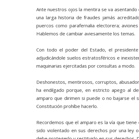
Ante nuestros ojos la mentira se va asentand
una larga historia de fraudes jamás acreditado
puercos como parafernalia electorera; aviones
Hablemos de cambiar aviesamente los temas.
Con todo el poder del Estado, el presidente
adjudicándole suelos estratosféricos e inexiste
maquinarias ejercitadas por consultas a modo.
Deshonestos, mentirosos, corruptos, abusadore
ha endilgado porque, en estricto apego al der
amparo que dirimen si puede o no bajarse el su
Constitución prohíbe hacerlo.
Recordemos que el amparo es la vía que tiene el
sido violentado en sus derechos por una ley o a
debe protegerlo y restituirlo en sus derechos. 