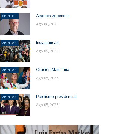
Ataques zopencos
OPINION
Ago 06, 2026
Instantáneas
OPINION
Ago 05, 2026
Oración Matu Tina
OPINION
Ago 05, 2026
Patetismo presidencial
OPINION
Ago 05, 2026