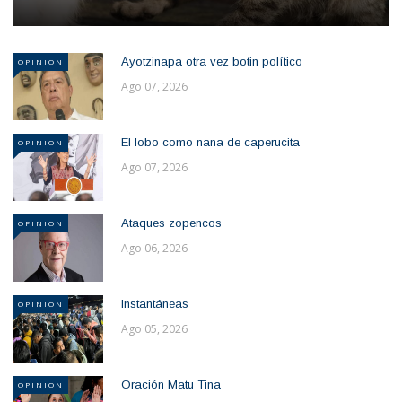
Ayotzinapa otra vez botin político
OPINION
Ago 07, 2026
El lobo como nana de caperucita
OPINION
Ago 07, 2026
Ataques zopencos
OPINION
Ago 06, 2026
Instantáneas
OPINION
Ago 05, 2026
Oración Matu Tina
OPINION