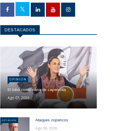
DESTACADOS
OPINION
El lobo como nana de caperucita
Ago 07, 2026
Ataques zopencos
OPINION
Ago 06, 2026