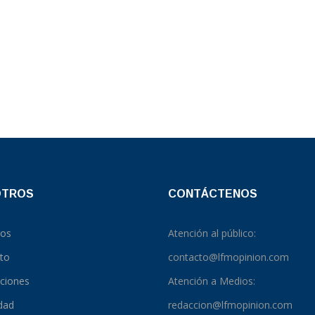
OTROS
CONTÁCTENOS
ros
Atención al público:
to
contacto@lfmopinion.com
pciones
Atención a Medios:
idad
redaccion@lfmopinion.com