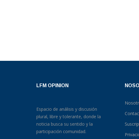
LFM OPINION
NOS
Nosot
Espacio de análisis y discusión
Contac
plural, libre y tolerante, donde la
noticia busca su sentido y la
Suscri
participación comunidad.
Privac