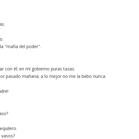
as.
o.
la "mafia del poder".
ar con él; en mí gobierno puras tazas.
or pasado mañana; a lo mejor no me la bebo nunca.
adre!
aso?
equilero.
 vasos?