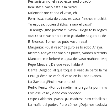
Pesismista: no, el vaso está medio vacío.
Realista: el vaso está a la mitad.
Milleninal: me choca el vaso, eh.
Feminista: ¡nada de vaso, es vasa! Pinches machist
Tu esposa: ¿quién diáblos lavará el vaso?
Tu amigo: ¿me prestas tu vaso? Luego te lo regres
AMLO: si el vaso no es mío ¡cuidado! Seguro es de 
El Bronco: ¡Tomen su puto vaso, raza!
Margarita: ¿Cuál vaso? Seguro se lo robó Anaya.
Ricardo Anaya: ese vaso es priista, vamos a termin
Mancera: me beberé el agua del vaso mañana. Mej
Pepe Meade: ¿De qué vaso hablan?
Dante Delgado: al que toque el vaso ¡le parto la m
EPN: ¿Cómo se vería el vaso en la Casa Blanca?
La Gaviota: ¡Pinche vaso naco!
Pedro Ferriz: ¿Por qué nadie me pregunta por mi v
Fox: ese vaso ¿Viene con popote?
Felipe Calderón: ¿Vaso? ¡Ni madres! Puro caballito t
La mafia del poder: ¡Pero cómo! ¿Dejamos todavía