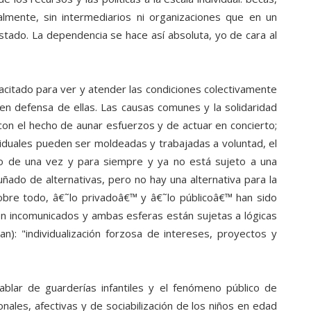
lmente, sin intermediarios ni organizaciones que en un
tado. La dependencia se hace así absoluta, yo de cara al
pacitado para ver y atender las condiciones colectivamente
en defensa de ellas. Las causas comunes y la solidaridad
on el hecho de aunar esfuerzos y de actuar en concierto;
viduales pueden ser moldeadas y trabajadas a voluntad, el
do de una vez y para siempre y ya no está sujeto a una
uñado de alternativas, pero no hay una alternativa para la
Sobre todo, â€˜lo privadoâ€™ y â€˜lo públicoâ€™ han sido
n incomunicados y ambas esferas están sujetas a lógicas
an): "individualización forzosa de intereses, proyectos y
blar de guarderías infantiles y el fenómeno público de
nales, afectivas y de sociabilización de los niños en edad