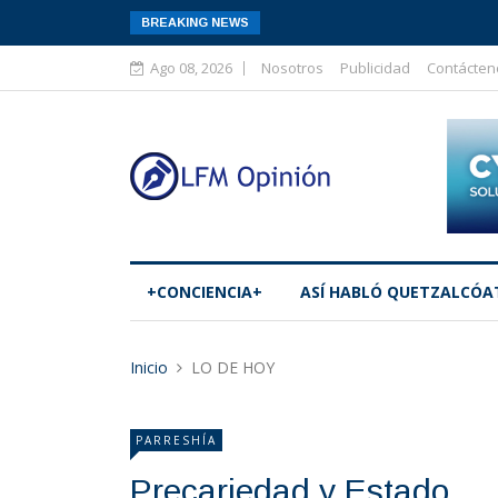
BREAKING NEWS
Ago 08, 2026
Nosotros
Publicidad
Contácten
+CONCIENCIA+
ASÍ­ HABLÓ QUETZALCÓA
Inicio
LO DE HOY
PARRESHÍA
Precariedad y Estado