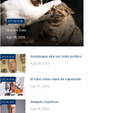
OPINION
Día del Gato
Ago 08, 2026
Ayotzinapa otra vez botin político
OPINION
Ago 07, 2026
El lobo como nana de caperucita
OPINION
Ago 07, 2026
Ataques zopencos
OPINION
Ago 06, 2026