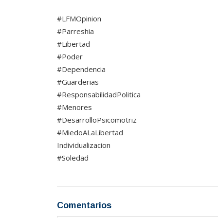
#LFMOpinion
#Parreshia
#Libertad
#Poder
#Dependencia
#Guarderias
#ResponsabilidadPolitica
#Menores
#DesarrolloPsicomotriz
#MiedoALaLibertad
Individualizacion
#Soledad
Comentarios