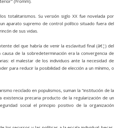
erior" (Fromm).
los totalitarismos. Su versión siglo XX fue novelada por
un aparato supremo de control político situado fuera del
rincón de sus vidas.
nte del que habría de venir la esclavitud final (â€¦) del
a causa de la sobredeterminación era la convergencia de
ias: el malestar de los individuos ante la necesidad de
poder para reducir la posibilidad de elección a un mínimo, o
tarismo reciclado en populismos, suman la "institución de la
existencia precaria producto de la regularización de un
guridad social el principio positivo de la organización
 los recursos y las políticas a la escala individual: becas,