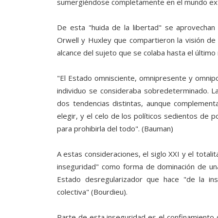
sumergiéndose completamente en el mundo ext
De esta "huida de la libertad" se aprovechan 
Orwell y Huxley que compartieron la visión de 
alcance del sujeto que se colaba hasta el último 
"El Estado omnisciente, omnipresente y omnipote
individuo se consideraba sobredeterminado. L
dos tendencias distintas, aunque complementar
elegir, y el celo de los políticos sedientos de 
para prohibirla del todo". (Bauman)
A estas consideraciones, el siglo XXI y el totali
inseguridad" como forma de dominación de una 
Estado desregularizador que hace "de la inse
colectiva" (Bourdieu).
Parte de esta inseguridad es el confinamiento de