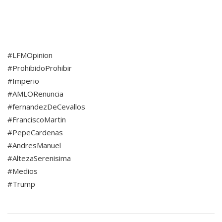
#LFMOpinion
#ProhibidoProhibir
#Imperio
#AMLORenuncia
#fernandezDeCevallos
#FranciscoMartin
#PepeCardenas
#AndresManuel
#AltezaSerenisima
#Medios
#Trump