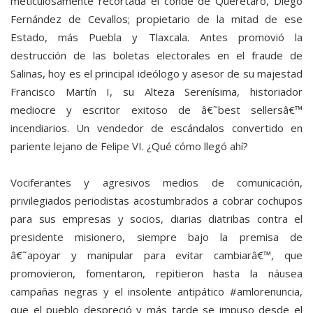
meticulosamente recortada el conde de Querétaro, Diego
Fernández de Cevallos; propietario de la mitad de ese
Estado, más Puebla y Tlaxcala. Antes promovió la
destrucción de las boletas electorales en el fraude de
Salinas, hoy es el principal ideólogo y asesor de su majestad
Francisco Martín I, su Alteza Serenísima, historiador
mediocre y escritor exitoso de â€˜best sellersâ€™
incendiarios. Un vendedor de escándalos convertido en
pariente lejano de Felipe VI. ¿Qué cómo llegó ahí?
Vociferantes y agresivos medios de comunicación,
privilegiados periodistas acostumbrados a cobrar cochupos
para sus empresas y socios, diarias diatribas contra el
presidente misionero, siempre bajo la premisa de
â€˜apoyar y manipular para evitar cambiarâ€™, que
promovieron, fomentaron, repitieron hasta la náusea
campañas negras y el insolente antipático #amlorenuncia,
que el pueblo despreció y más tarde se impuso desde el