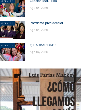
Oración Matu Tina
OPINION
Ago 05, 2026
Patetismo presidencial
OPINION
Ago 05, 2026
Q BARBARIDAD !
OPINION
Ago 04, 2026