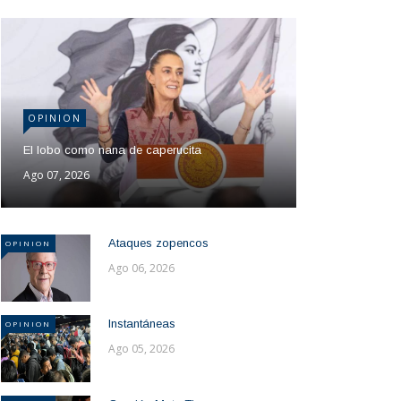
OPINION
El lobo como nana de caperucita
Ago 07, 2026
Ataques zopencos
OPINION
Ago 06, 2026
Instantáneas
OPINION
Ago 05, 2026