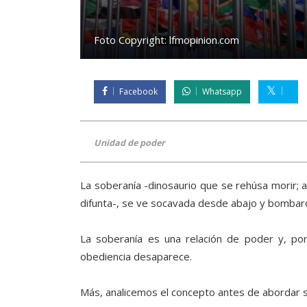
Foto Copyright:
lfmopinion.com
Facebook
Whatsapp
Unidad de poder
La soberanía -dinosaurio que se rehúsa morir; 
difunta-, se ve socavada desde abajo y bombarde
La soberanía es una relación de poder y, por
obediencia desaparece.
Más, analicemos el concepto antes de abordar s