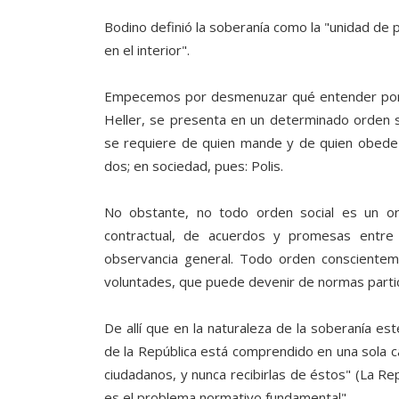
Bodino definió la soberanía como la "unidad de po
en el interior".
Empecemos por desmenuzar qué entender por u
Heller, se presenta en un determinado orden s
se requiere de quien mande y de quien obedez
dos; en sociedad, pues: Polis.
No obstante, no todo orden social es un or
contractual, de acuerdos y promesas entre
observancia general. Todo orden conscientem
voluntades, que puede devenir de normas parti
De allí que en la naturaleza de la soberanía est
de la República está comprendido en una sola ca
ciudadanos, y nunca recibirlas de éstos" (La Rep
es el problema normativo fundamental".