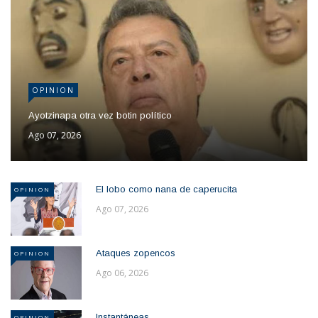
OPINION
Ayotzinapa otra vez botin político
Ago 07, 2026
El lobo como nana de caperucita
OPINION
Ago 07, 2026
Ataques zopencos
OPINION
Ago 06, 2026
Instantáneas
OPINION