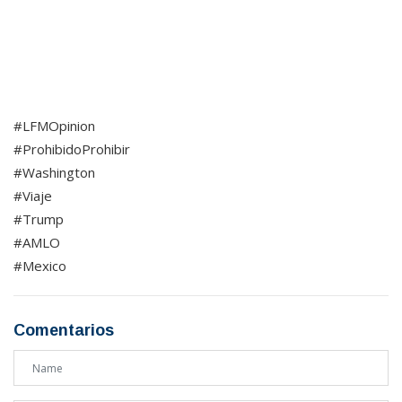
#LFMOpinion
#ProhibidoProhibir
#Washington
#Viaje
#Trump
#AMLO
#Mexico
Comentarios