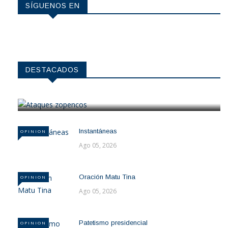
SÍGUENOS EN
OPINION
DESTACADOS
Ataques zopencos
Ago 06, 2026
Instantáneas
OPINION
Ago 05, 2026
Oración Matu Tina
OPINION
Ago 05, 2026
Patetismo presidencial
OPINION