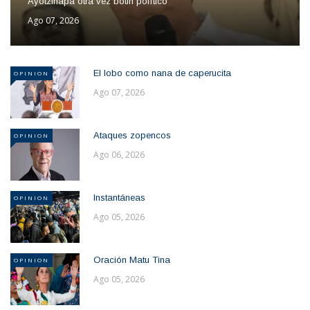
Ayotzinapa otra vez botin político
Ago 07, 2026
El lobo como nana de caperucita
OPINION
Ago 07, 2026
Ataques zopencos
OPINION
Ago 06, 2026
Instantáneas
OPINION
Ago 05, 2026
Oración Matu Tina
OPINION
Ago 05, 2026