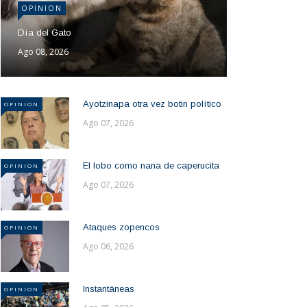
OPINION
Día del Gato
Ago 08, 2026
Ayotzinapa otra vez botin político
OPINION
Ago 07, 2026
El lobo como nana de caperucita
OPINION
Ago 07, 2026
Ataques zopencos
OPINION
Ago 06, 2026
Instantáneas
OPINION