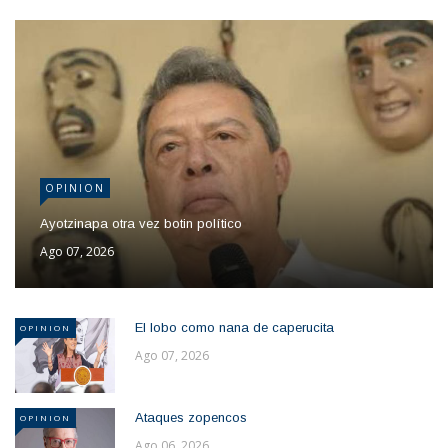
OPINION
Ayotzinapa otra vez botin político
Ago 07, 2026
El lobo como nana de caperucita
OPINION
Ago 07, 2026
Ataques zopencos
OPINION
Ago 06, 2026