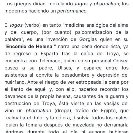
Los griegos dirían, mezclando
logos
y
pharmakon
; los
modernos haciendo un
performance
.
El
logos
(verbo) en tanto "medicina analógica del alma
y del cuerpo, (por cuanto) psicomatización de la
palabra", es una invención de Gorgias quien en su
"
Encomio de Helena
" narra una cena donde ésta, ya
de regreso a Esparta tras la caída de Troya, se
encuentra con Telémaco, quien en su personal Odisea
busca a su padre, Ulises, y esparce entre los
asistentes al convite la pesadumbre y depresión del
huérfano. Ante el riesgo de ver estropeada la cena por
el llanto de aquél y, con ello, hacerlos recordar los
devaneos de la propia helena, causantes de la guerra y
destrucción de Troya, ésta vierte en las vasijas del
vino un
pharmakon
(droga), traído de Egipto, que
"calmaba el dolor y la cólera, disolvía todos los males;
¡quien la tomara después de mezclada no derramaría
lágrimas durante todo el día ni aunque hubieran