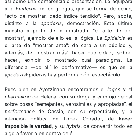
así como una conferencia o presentación. Lo equipara
a la
Epideixis
de los griegos, que se forma de deixis,
"acto de mostrar, dedo índice tendido". Pero, acota,
distinto a la
apodexis
, demostración. Éste último
muestra a partir de lo mostrado, "el arte de de-
mostrar", ejemplo de ello es la lógica. La
Epideixis
es
el arte de "mostrar ante": de cara a un público y,
además, de "mostrar más": hacer publicidad, "sobre-
hacer", exhibir lo mostrado cual paradigma. La
diferencia —de allí lo performativo— es que en la
apodexis
Epideixis hay performación, espectáculo.
Pues bien en Ayotzinapa encontramos el
logos
y el
pharmakon
de Helena, con su droga y embrujo verbal
sobre cosas “semejantes, verosimiles y apropiadas”, el
performance
de Cassin, con su espectáculo, y la
intención política de López Obrador, de
hacer
imposible la verdad
, y su
hybris
, de convertir todo en
algo a favor o en contra de él.