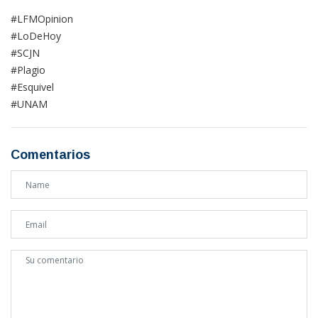
#LFMOpinion
#LoDeHoy
#SCJN
#Plagio
#Esquivel
#UNAM
Comentarios