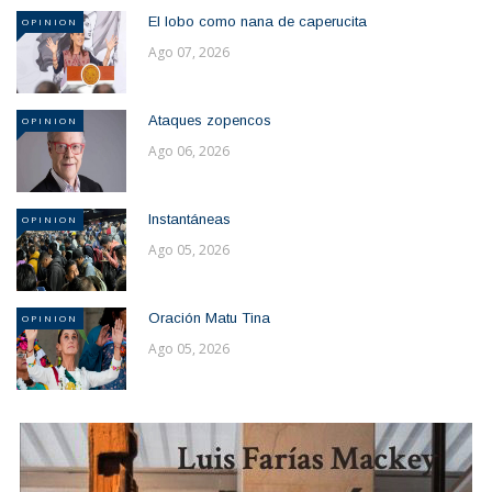
El lobo como nana de caperucita
OPINION
Ago 07, 2026
Ataques zopencos
OPINION
Ago 06, 2026
Instantáneas
OPINION
Ago 05, 2026
Oración Matu Tina
OPINION
Ago 05, 2026