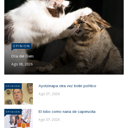
OPINION
Día del Gato
Ago 08, 2026
Ayotzinapa otra vez botin político
OPINION
Ago 07, 2026
El lobo como nana de caperucita
OPINION
Ago 07, 2026