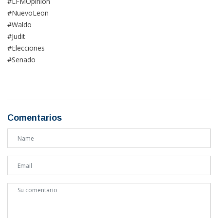
#LFMOpinion
#NuevoLeon
#Waldo
#Judit
#Elecciones
#Senado
Comentarios