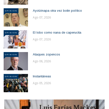
Ayotzinapa otra vez botin político
OPINION
Ago 07, 2026
El lobo como nana de caperucita
OPINION
Ago 07, 2026
Ataques zopencos
OPINION
Ago 06, 2026
Instantáneas
OPINION
Ago 05, 2026