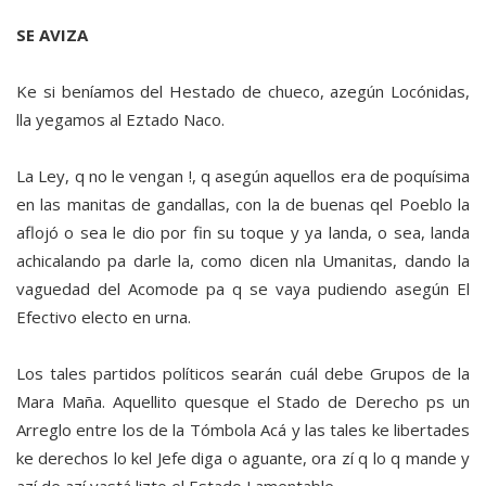
SE AVIZA
Ke si beníamos del Hestado de chueco, azegún Locónidas,
lla yegamos al Eztado Naco.
La Ley, q no le vengan !, q asegún aquellos era de poquísima
en las manitas de gandallas, con la de buenas qel Poeblo la
aflojó o sea le dio por fin su toque y ya landa, o sea, landa
achicalando pa darle la, como dicen nla Umanitas, dando la
vaguedad del Acomode pa q se vaya pudiendo asegún El
Efectivo electo en urna.
Los tales partidos políticos searán cuál debe Grupos de la
Mara Maña. Aquellito quesque el Stado de Derecho ps un
Arreglo entre los de la Tómbola Acá y las tales ke libertades
ke derechos lo kel Jefe diga o aguante, ora zí q lo q mande y