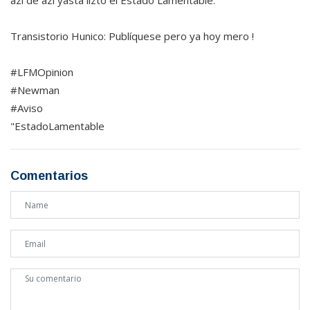
azí de azí yastá lizto el Estado Lamentable.
Transistorio Hunico: Publíquese pero ya hoy mero !
#LFMOpinion
#Newman
#Aviso
"EstadoLamentable
Comentarios