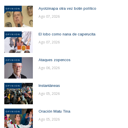
Ayotzinapa otra vez botin político
OPINION
Ago 07, 2026
El lobo como nana de caperucita
OPINION
Ago 07, 2026
Ataques zopencos
OPINION
Ago 06, 2026
Instantáneas
OPINION
Ago 05, 2026
Oración Matu Tina
OPINION
Ago 05, 2026