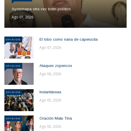
Ayotzinapa otra vez botin político
Ago 07, 2026
El lobo como nana de caperucita
OPINION
Ago 07, 2026
Ataques zopencos
OPINION
Ago 06, 2026
Instantáneas
OPINION
Ago 05, 2026
Oración Matu Tina
OPINION
Ago 05, 2026