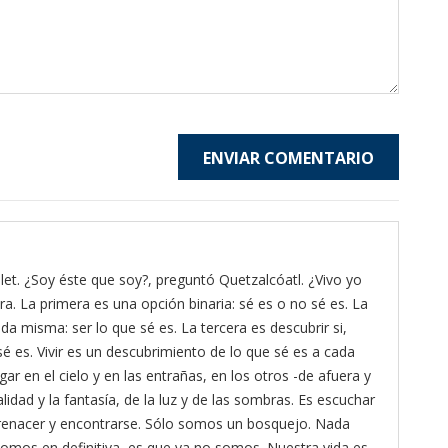
ENVIAR COMENTARIO
et. ¿Soy éste que soy?, preguntó Quetzalcóatl. ¿Vivo yo
ra. La primera es una opción binaria: sé es o no sé es. La
da misma: ser lo que sé es. La tercera es descubrir si,
é es. Vivir es un descubrimiento de lo que sé es a cada
gar en el cielo y en las entrañas, en los otros -de afuera y
lidad y la fantasía, de la luz y de las sombras. Es escuchar
ra renacer y encontrarse. Sólo somos un bosquejo. Nada
omos en definitiva, es que ya no somos. Nuestra vida es