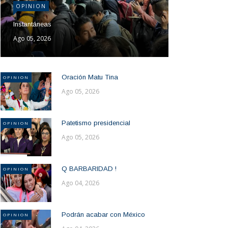
OPINION
Instantáneas
Ago 05, 2026
Oración Matu Tina
OPINION
Ago 05, 2026
Patetismo presidencial
OPINION
Ago 05, 2026
Q BARBARIDAD !
OPINION
Ago 04, 2026
Podrán acabar con México
OPINION