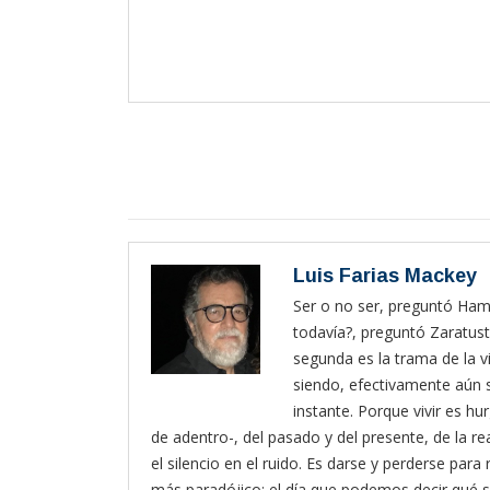
Luis Farias Mackey
Ser o no ser, preguntó Haml
todavía?, preguntó Zaratust
segunda es la trama de la vi
siendo, efectivamente aún s
instante. Porque vivir es hur
de adentro-, del pasado y del presente, de la rea
el silencio en el ruido. Es darse y perderse pa
más paradójico: el día que podemos decir qué s