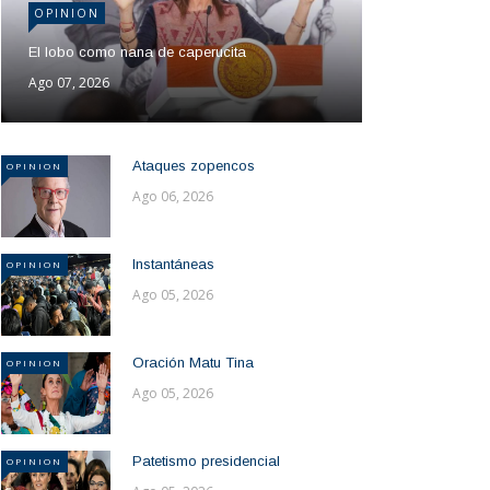
OPINION
El lobo como nana de caperucita
Ago 07, 2026
Ataques zopencos
OPINION
Ago 06, 2026
Instantáneas
OPINION
Ago 05, 2026
Oración Matu Tina
OPINION
Ago 05, 2026
Patetismo presidencial
OPINION