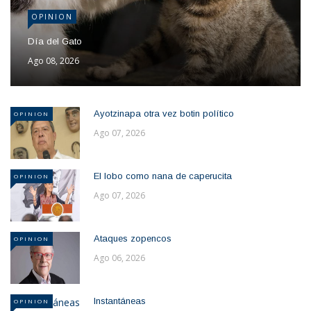
OPINION
Día del Gato
Ago 08, 2026
Ayotzinapa otra vez botin político
OPINION
Ago 07, 2026
El lobo como nana de caperucita
OPINION
Ago 07, 2026
Ataques zopencos
OPINION
Ago 06, 2026
Instantáneas
OPINION