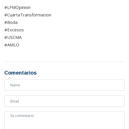
#LFMOpinion
#CuartaTransformacion
#Boda
#Excesos
#USCMA
#AMLO
Comentarios