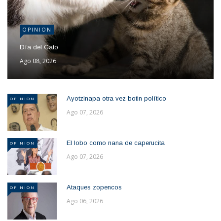
OPINION
Día del Gato
Ago 08, 2026
Ayotzinapa otra vez botin político
OPINION
Ago 07, 2026
El lobo como nana de caperucita
OPINION
Ago 07, 2026
Ataques zopencos
OPINION
Ago 06, 2026