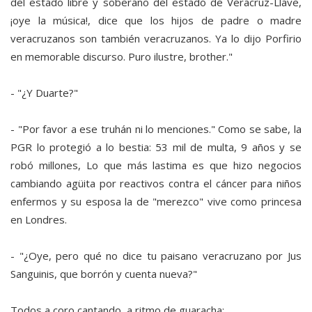
del estado libre y soberano del estado de Veracruz-Llave,
¡oye la música!, dice que los hijos de padre o madre
veracruzanos son también veracruzanos. Ya lo dijo Porfirio
en memorable discurso. Puro ilustre, brother."
- "¿Y Duarte?"
- "Por favor a ese truhán ni lo menciones." Como se sabe, la
PGR lo protegió a lo bestia: 53 mil de multa, 9 años y se
robó millones, Lo que más lastima es que hizo negocios
cambiando agüita por reactivos contra el cáncer para niños
enfermos y su esposa la de "merezco" vive como princesa
en Londres.
- "¿Oye, pero qué no dice tu paisano veracruzano por Jus
Sanguinis, que borrón y cuenta nueva?"
Todos a coro cantando, a ritmo de guaracha: