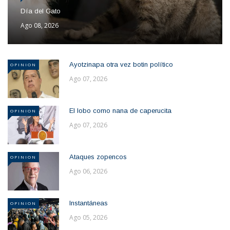
Día del Gato
Ago 08, 2026
Ayotzinapa otra vez botin político
OPINION
Ago 07, 2026
El lobo como nana de caperucita
OPINION
Ago 07, 2026
Ataques zopencos
OPINION
Ago 06, 2026
Instantáneas
OPINION
Ago 05, 2026