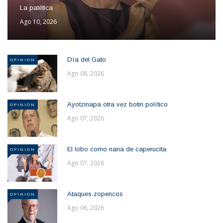
La patética
Ago 10, 2026
Día del Gato
OPINION
Ago 08, 2026
Ayotzinapa otra vez botin político
OPINION
Ago 07, 2026
El lobo como nana de caperucita
OPINION
Ago 07, 2026
Ataques zopencos
OPINION
Ago 06, 2026