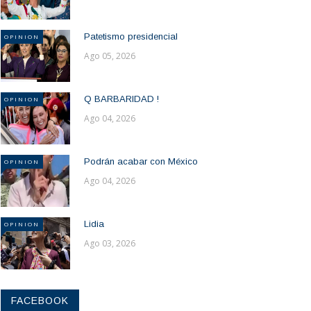
Patetismo presidencial
OPINION
Ago 05, 2026
Q BARBARIDAD !
OPINION
Ago 04, 2026
Podrán acabar con México
OPINION
Ago 04, 2026
Lidia
OPINION
Ago 03, 2026
FACEBOOK