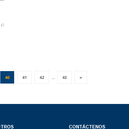
40
41
42
...
43
»
OTROS
CONTÁCTENOS