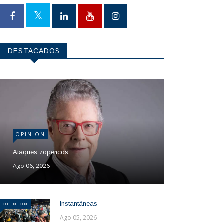
DESTACADOS
OPINION
Ataques zopencos
Ago 06, 2026
Instantáneas
OPINION
Ago 05, 2026