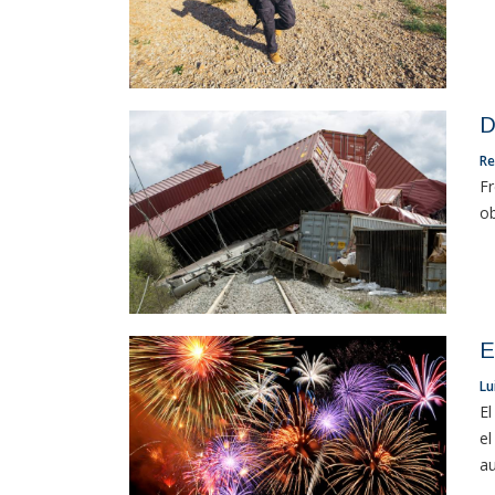
D
Re
Fr
ob
E
Lu
El
el
au