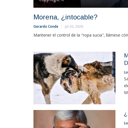
Morena, ¿intocable?
Gerardo Conde
Jul 20, 2026
Mantener el control de la "ropa sucia", llámese cómo
M
D
Lu
Sa
el
Mo
¿
Lu