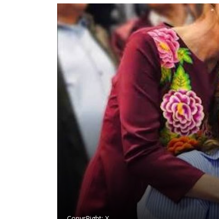
CopyrRight:
X