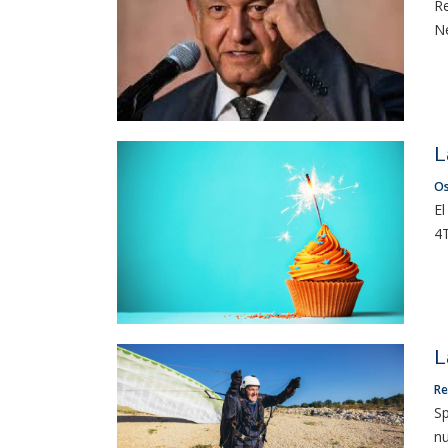
Re
Ne
L
Os
El
4T.
L
Re
Sp
nu