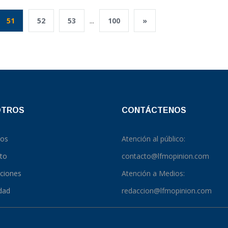
51
52
53
...
100
»
OTROS
CONTÁCTENOS
ros
Atención al público:
to
contacto@lfmopinion.com
pciones
Atención a Medios:
idad
redaccion@lfmopinion.com