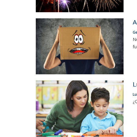
A
Ge
No
fu
L
Lu
¿Q