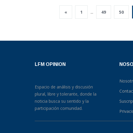
«
1
...
49
50
LFM OPINION
NOS
Nosot
Espacio de análisis y discusión
Contac
plural, libre y tolerante, donde la
noticia busca su sentido y la
Suscri
participación comunidad.
Privac