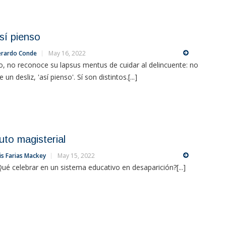
sí pienso
rardo Conde
May 16, 2022
, no reconoce su lapsus mentus de cuidar al delincuente: no
e un desliz, 'así pienso'. Sí son distintos.[...]
uto magisterial
is Farias Mackey
May 15, 2022
ué celebrar en un sistema educativo en desaparición?[...]