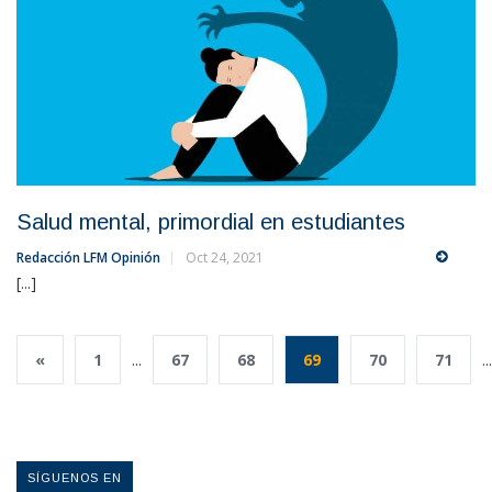
Salud mental, primordial en estudiantes
Redacción LFM Opinión
Oct 24, 2021
[...]
«
1
...
67
68
69
70
71
...
SÍGUENOS EN