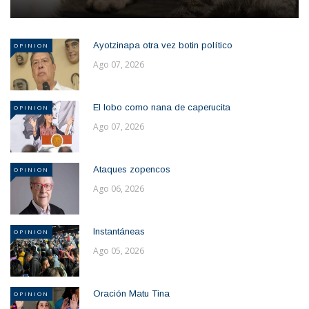
Ayotzinapa otra vez botin político
OPINION
Ago 07, 2026
El lobo como nana de caperucita
OPINION
Ago 07, 2026
Ataques zopencos
OPINION
Ago 06, 2026
Instantáneas
OPINION
Ago 05, 2026
Oración Matu Tina
OPINION