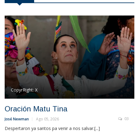
CopyrRight:
X
Oración Matu Tina
03
José Newman
Ago 05, 2026
Despertaron ya santos pa venir a nos salvar.[...]