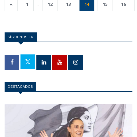
«
1
...
12
13
14
15
16
SÍGUENOS EN
DESTACADOS