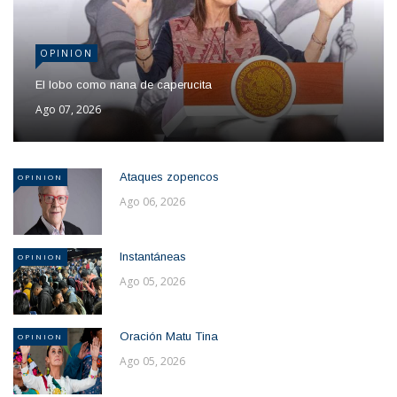
OPINION
El lobo como nana de caperucita
Ago 07, 2026
Ataques zopencos
OPINION
Ago 06, 2026
Instantáneas
OPINION
Ago 05, 2026
Oración Matu Tina
OPINION
Ago 05, 2026