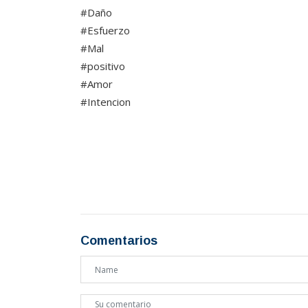
#Daño
#Esfuerzo
#Mal
#positivo
#Amor
#Intencion
Comentarios