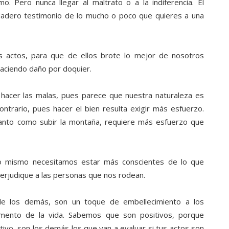
. Pero nunca llegar al maltrato o a la indiferencia. El
dadero testimonio de lo mucho o poco que quieres a una
s actos, para que de ellos brote lo mejor de nosotros
aciendo daño por doquier.
 hacer las malas, pues parece que nuestra naturaleza es
ntrario, pues hacer el bien resulta exigir más esfuerzo.
 Tanto como subir la montaña, requiere más esfuerzo que
so mismo necesitamos estar más conscientes de lo que
erjudique a las personas que nos rodean.
 de los demás, son un toque de embellecimiento a los
ento de la vida. Sabemos que son positivos, porque
ivo, son los demás los que van a evaluar si tus actos son