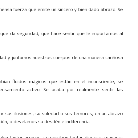
mensa fuerza que emite un sincero y bien dado abrazo. Se
 que da seguridad, que hace sentir que le importamos al
dad y juntamos nuestros cuerpos de una manera cariñosa
mbian fluidos mágicos que están en el inconsciente, se
nsamiento activo. Se acaba por realmente sentir las
ar sus ilusiones, su soledad o sus temores, en un abrazo
ón, o develamos su desdén e indiferencia.
uelen tantos aromas, se perciben tantas diversas maneras