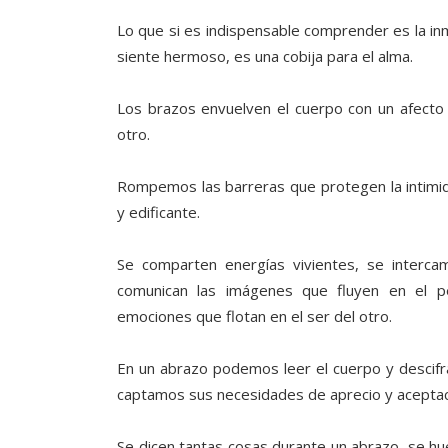
Lo que si es indispensable comprender es la in
siente hermoso, es una cobija para el alma.
Los brazos envuelven el cuerpo con un afecto
otro.
Rompemos las barreras que protegen la intimi
y edificante.
Se comparten energías vivientes, se interca
comunican las imágenes que fluyen en el pe
emociones que flotan en el ser del otro.
En un abrazo podemos leer el cuerpo y descifr
captamos sus necesidades de aprecio y aceptaci
Se dicen tantas cosas durante un abrazo, se h