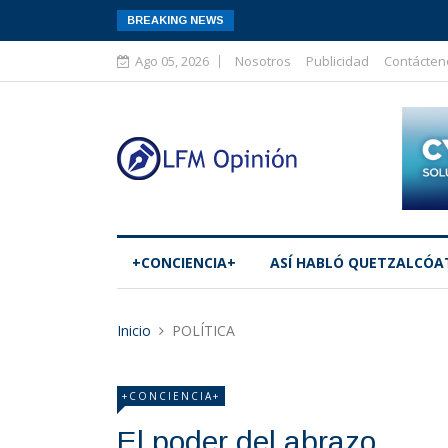
BREAKING NEWS
Ago 05, 2026
Nosotros
Publicidad
Contácten
+CONCIENCIA+
ASÍ­ HABLÓ QUETZALCÓA
Inicio
POLÍTICA
+CONCIENCIA+
El poder del abrazo