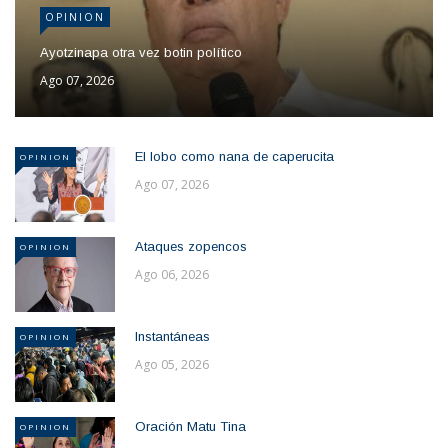
OPINION
Ayotzinapa otra vez botin político
Ago 07, 2026
El lobo como nana de caperucita
OPINION
Ago 07, 2026
Ataques zopencos
OPINION
Ago 06, 2026
Instantáneas
OPINION
Ago 05, 2026
Oración Matu Tina
OPINION