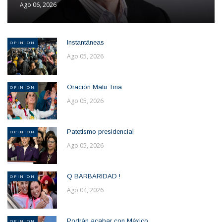
Ago 06, 2026
Instantáneas
OPINION
Ago 05, 2026
Oración Matu Tina
OPINION
Ago 05, 2026
Patetismo presidencial
OPINION
Ago 05, 2026
Q BARBARIDAD !
OPINION
Ago 04, 2026
Podrán acabar con México
OPINION