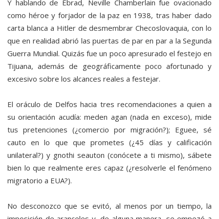
Y hablando de Ebrad, Neville Chamberlain fue ovacionado
como héroe y forjador de la paz en 1938, tras haber dado
carta blanca a Hitler de desmembrar Checoslovaquia, con lo
que en realidad abrió las puertas de par en par a la Segunda
Guerra Mundial. Quizás fue un poco apresurado el festejo en
Tijuana, además de geográficamente poco afortunado y
excesivo sobre los alcances reales a festejar.
El oráculo de Delfos hacia tres recomendaciones a quien a
su orientación acudía: meden agan (nada en exceso), mide
tus pretenciones (¿comercio por migración?); Eguee, sé
cauto en lo que que prometes (¿45 días y calificación
unilateral?) y gnothi seauton (conócete a ti mismo), sábete
bien lo que realmente eres capaz (¿resolverle el fenómeno
migratorio a EUA?).
No desconozco que se evitó, al menos por un tiempo, la
imposición de aranceles y, de alguna manera, se empezó a