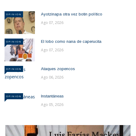
Ayotzinapa otra vez botin político
OPINION
Ago 07, 2026
El lobo como nana de caperucita
OPINION
Ago 07, 2026
Ataques zopencos
OPINION
Ago 06, 2026
Instantáneas
OPINION
Ago 05, 2026