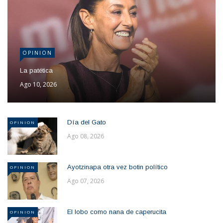
OPINION
La patética
Ago 10, 2026
Día del Gato
OPINION
Ago 08, 2026
Ayotzinapa otra vez botin político
OPINION
Ago 07, 2026
El lobo como nana de caperucita
OPINION