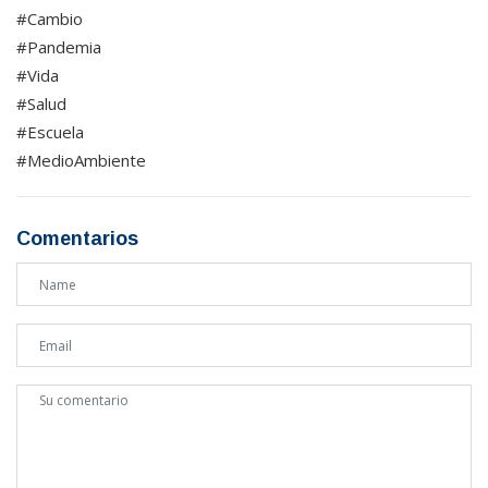
#Cambio
#Pandemia
#Vida
#Salud
#Escuela
#MedioAmbiente
Comentarios