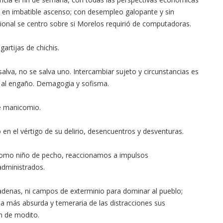
te en imbatible ascenso; con desempleo galopante y sin
acional se centro sobre si Morelos requirió de computadoras.
artijas de chichis.
salva, no se salva uno. Intercambiar sujeto y circunstancias es
gar al engaño. Demagogia y sofisma.
de manicomio.
en el vértigo de su delirio, desencuentros y desventuras.
 como niño de pecho, reaccionamos a impulsos
dministrados.
 cadenas, ni campos de exterminio para dominar al pueblo;
la más absurda y temeraria de las distracciones sus
n de modito.