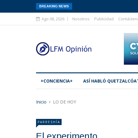
BREAKING NEWS
Ago 08, 2026
Nosotros
Publicidad
Contácten
+CONCIENCIA+
ASÍ­ HABLÓ QUETZALCÓA
Inicio
LO DE HOY
PARRESHÍA
El experimento