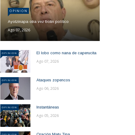
OPINION
Ayotzinapa otra vez botin político
Ago 07, 2026
El lobo como nana de caperucita
OPINION
Ago 07, 2026
Ataques zopencos
OPINION
Ago 06, 2026
Instantáneas
OPINION
Ago 05, 2026
Oración Matu Tina
OPINION