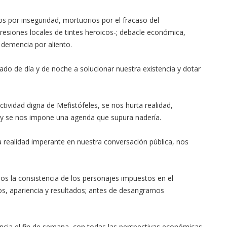
s por inseguridad, mortuorios por el fracaso del
resiones locales de tintes heroicos-; debacle económica,
 demencia por aliento.
cado de día y de noche a solucionar nuestra existencia y dotar
tividad digna de Mefistófeles, se nos hurta realidad,
, y se nos impone una agenda que supura nadería.
a realidad imperante en nuestra conversación pública, nos
mos la consistencia de los personajes impuestos en el
s, apariencia y resultados; antes de desangrarnos
ncia el fin de semana, con todas las perspectivas económicas