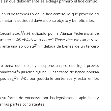
os sin que debidamente se extinga primero el fideicomiso.
n en el desempeÃ±o de un fideicomiso, lo que procede es
no matar la sociedad daÃ±ando su objeto y beneficiarios.
confiscaciÃ³nâ€ utilizado por la Alianza Federalista de
€. Pero,
â€œWat's in a name? Those that we call a rose,
s ante una apropiaciÃ³n indebida de bienes de un tercero
³n o pena que, de suyo, supone un proceso legal previo,
nnotaciÃ³n jurÃ­dica alguna. El asaltante de banco podrÃ­a
e, segÃºn Ã©l, por justicia le pertenece y estar en los
 su forma de extinciÃ³n por las legislaciones aplicables y
an las partes contratantes.