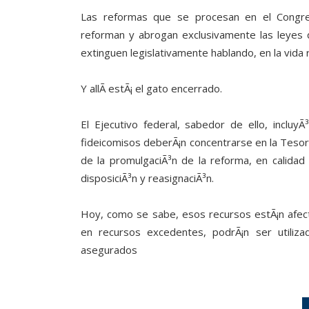
Las reformas que se procesan en el Congreso
reforman y abrogan exclusivamente las leyes 
extinguen legislativamente hablando, en la vida r
Y allÃ­ estÃ¡ el gato encerrado.
El Ejecutivo federal, sabedor de ello, incluy
fideicomisos deberÃ¡n concentrarse en la Tesor
de la promulgaciÃ³n de la reforma, en calidad
disposiciÃ³n y reasignaciÃ³n.
Hoy, como se sabe, esos recursos estÃ¡n afecto
en recursos excedentes, podrÃ¡n ser utiliz
asegurados