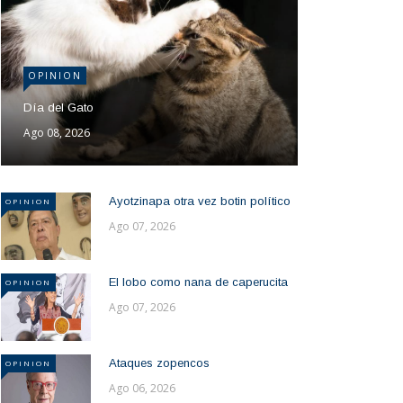
OPINION
Día del Gato
Ago 08, 2026
Ayotzinapa otra vez botin político
OPINION
Ago 07, 2026
El lobo como nana de caperucita
OPINION
Ago 07, 2026
Ataques zopencos
OPINION
Ago 06, 2026