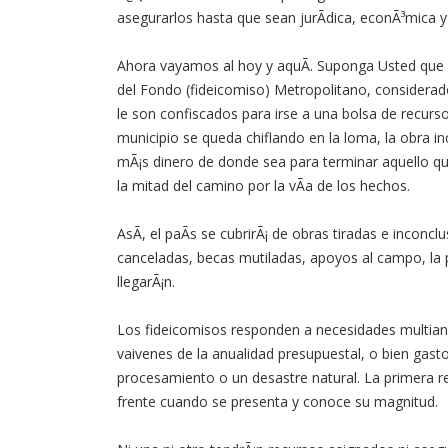
asegurarlos hasta que sean jurÃ­dica, econÃ³mica 
Ahora vayamos al hoy y aquÃ­. Suponga Usted que 
del Fondo (fideicomiso) Metropolitano, considerado
le son confiscados para irse a una bolsa de recurso
municipio se queda chiflando en la loma, la obra i
mÃ¡s dinero de donde sea para terminar aquello qu
la mitad del camino por la vÃ­a de los hechos.
AsÃ­, el paÃ­s se cubrirÃ¡ de obras tiradas e inconclu
canceladas, becas mutiladas, apoyos al campo, la
llegarÃ¡n.
Los fideicomisos responden a necesidades multian
vaivenes de la anualidad presupuestal, o bien gasto
procesamiento o un desastre natural. La primera re
frente cuando se presenta y conoce su magnitud.