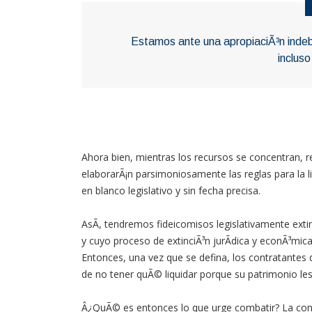
Estamos ante una apropiaciÃ³n indebi
incluso
Ahora bien, mientras los recursos se concentran, r
elaborarÃ¡n parsimoniosamente las reglas para la l
en blanco legislativo y sin fecha precisa.
AsÃ­, tendremos fideicomisos legislativamente extint
y cuyo proceso de extinciÃ³n jurÃ­dica y econÃ³mica 
Entonces, una vez que se defina, los contratantes d
de no tener quÃ© liquidar porque su patrimonio le
Â¿QuÃ© es entonces lo que urge combatir? La conc