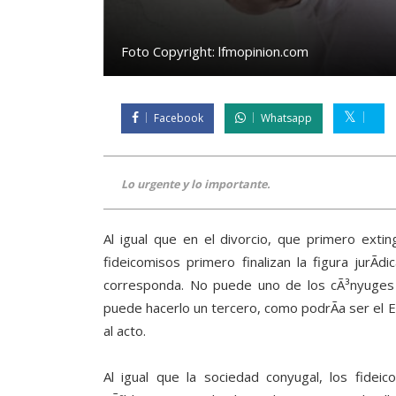
Foto Copyright:
lfmopinion.com
Facebook
Whatsapp
Lo urgente y lo importante.
Al igual que en el divorcio, que primero extin
fideicomisos primero finalizan la figura jurÃ
corresponda. No puede uno de los cÃ³nyuges 
puede hacerlo un tercero, como podrÃ­a ser el Es
al acto.
Al igual que la sociedad conyugal, los fide