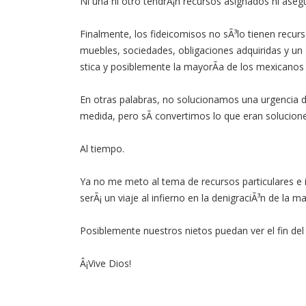
Ni una ni otro tendrÃ¡n recursos asignados ni asegu
Finalmente, los fideicomisos no sÃ³lo tienen recur
muebles, sociedades, obligaciones adquiridas y un 
stica y posiblemente la mayorÃ­a de los mexicanos 
En otras palabras, no solucionamos una urgencia d
medida, pero sÃ­ convertimos lo que eran soluciones
Al tiempo.
Ya no me meto al tema de recursos particulares e 
serÃ¡ un viaje al infierno en la denigraciÃ³n de la
Posiblemente nuestros nietos puedan ver el fin del
Â¡Vive Dios!