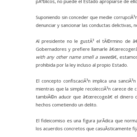
pÃºblicos, no puede el Estado apropiarse de ell
Suponiendo sin conceder que medie corrupciÃ³
denunciar y sancionar las conductas delictivas, 
Al presidente no le gustÃ³ el tÃ©rmino de â€œ
Gobernadores y prefiere llamarle â€œrecogerâ
with any other name smell a sweet
â€, estamo
prohibida por la ley incluso al propio Estado.
El concepto confiscaciÃ³n implica una sanciÃ
mientras que la simple recolecciÃ³n carece de co
tambiÃ©n aducir que â€œrecogeâ€ el dinero qu
hechos cometiendo un delito.
El fideicomiso es una figura jurÃ­dica que norma
los acuerdos concretos que casuÃ­sticamente fij