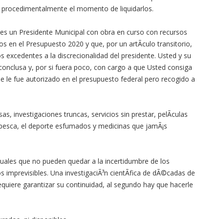
y procedimentalmente el momento de liquidarlos.
es un Presidente Municipal con obra en curso con recursos
s en el Presupuesto 2020 y que, por un artÃ­culo transitorio,
s excedentes a la discrecionalidad del presidente. Usted y su
nconclusa y, por si fuera poco, con cargo a que Usted consiga
e le fue autorizado en el presupuesto federal pero recogido a
sas, investigaciones truncas, servicios sin prestar, pelÃ­culas
 pesca, el deporte esfumados y medicinas que jamÃ¡s
uales que no pueden quedar a la incertidumbre de los
s imprevisibles. Una investigaciÃ³n cientÃ­fica de dÃ©cadas de
quiere garantizar su continuidad, al segundo hay que hacerle