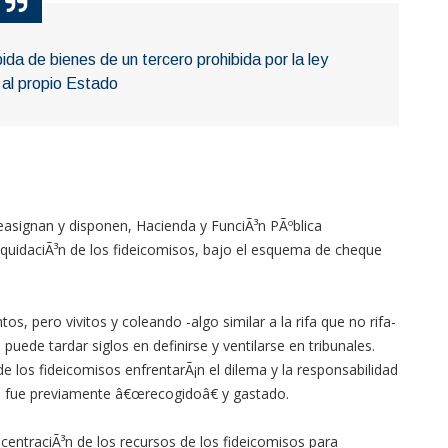
da de bienes de un tercero prohibida por la ley
 al propio Estado
easignan y disponen, Hacienda y FunciÃ³n PÃºblica
iquidaciÃ³n de los fideicomisos, bajo el esquema de cheque
os, pero vivitos y coleando -algo similar a la rifa que no rifa-
puede tardar siglos en definirse y ventilarse en tribunales.
e los fideicomisos enfrentarÃ¡n el dilema y la responsabilidad
s fue previamente â€œrecogidoâ€ y gastado.
entraciÃ³n de los recursos de los fideicomisos para