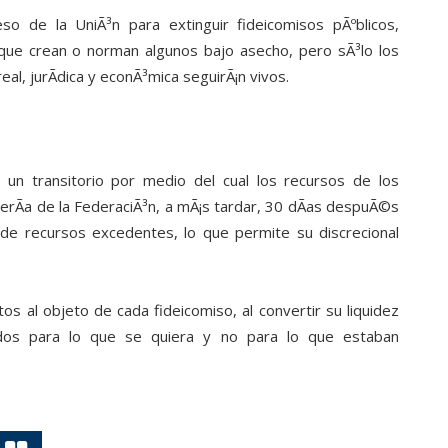
 de la UniÃ³n para extinguir fideicomisos pÃºblicos,
que crean o norman algunos bajo asecho, pero sÃ³lo los
eal, jurÃ­dica y econÃ³mica seguirÃ¡n vivos.
Ã³ un transitorio por medio del cual los recursos de los
erÃ­a de la FederaciÃ³n, a mÃ¡s tardar, 30 dÃ­as despuÃ©s
 de recursos excedentes, lo que permite su discrecional
s al objeto de cada fideicomiso, al convertir su liquidez
ados para lo que se quiera y no para lo que estaban