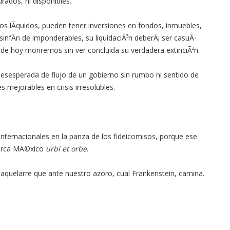
rados, ni disponibles.
sos lÃ­quidos, pueden tener inversiones en fondos, inmuebles,
sinfÃ­n de imponderables, su liquidaciÃ³n deberÃ¡ ser casuÃ­
de hoy moriremos sin ver concluida su verdadera extinciÃ³n.
esesperada de flujo de un gobierno sin rumbo ni sentido de
 mejorables en crisis irresolubles.
internacionales en la panza de los fideicomisos, porque ese
 marca MÃ©xico
urbi et orbe
.
 aquelarre que ante nuestro azoro, cual Frankenstein, camina.