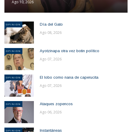
Ago 10, 2026
Día del Gato
OPINION
Ago 08, 2026
Ayotzinapa otra vez botin político
OPINION
Ago 07, 2026
El lobo como nana de caperucita
OPINION
Ago 07, 2026
Ataques zopencos
OPINION
Ago 06, 2026
Instantáneas
OPINION