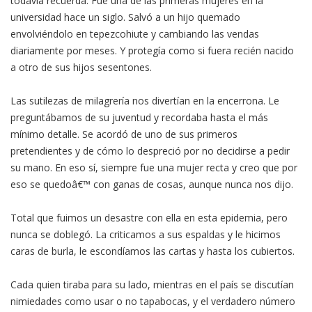
todavía recuerda. Fue una de las primeras mujeres en la
universidad hace un siglo. Salvó a un hijo quemado
envolviéndolo en tepezcohiute y cambiando las vendas
diariamente por meses. Y protegía como si fuera recién nacido
a otro de sus hijos sesentones.
Las sutilezas de milagrería nos divertían en la encerrona. Le
preguntábamos de su juventud y recordaba hasta el más
mínimo detalle. Se acordó de uno de sus primeros
pretendientes y de cómo lo despreció por no decidirse a pedir
su mano. En eso sí, siempre fue una mujer recta y creo que por
eso se quedoâ€™ con ganas de cosas, aunque nunca nos dijo.
Total que fuimos un desastre con ella en esta epidemia, pero
nunca se doblegó. La criticamos a sus espaldas y le hicimos
caras de burla, le escondíamos las cartas y hasta los cubiertos.
Cada quien tiraba para su lado, mientras en el país se discutían
nimiedades como usar o no tapabocas, y el verdadero número