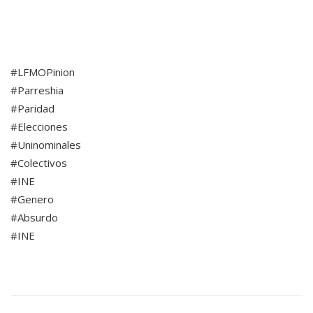
#LFMOPinion
#Parreshia
#Paridad
#Elecciones
#Uninominales
#Colectivos
#INE
#Genero
#Absurdo
#INE