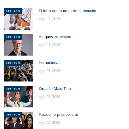
El lobo como nana de caperucita
OPINION
Ago 07, 2026
Ataques zopencos
OPINION
Ago 06, 2026
Instantáneas
OPINION
Ago 05, 2026
Oración Matu Tina
OPINION
Ago 05, 2026
Patetismo presidencial
OPINION
Ago 05, 2026