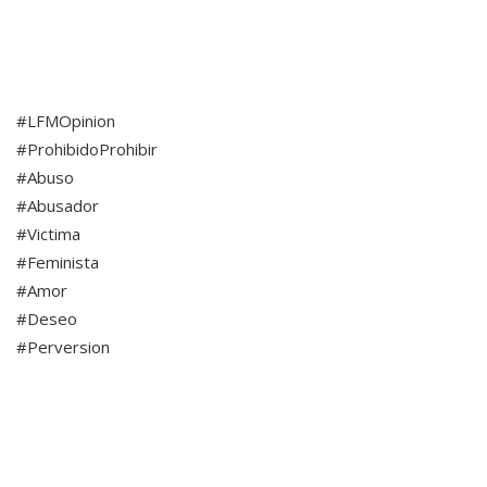
#LFMOpinion
#ProhibidoProhibir
#Abuso
#Abusador
#Victima
#Feminista
#Amor
#Deseo
#Perversion