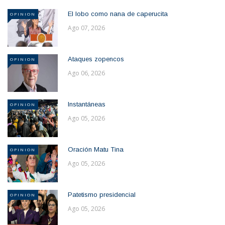
El lobo como nana de caperucita
OPINION
Ago 07, 2026
Ataques zopencos
OPINION
Ago 06, 2026
Instantáneas
OPINION
Ago 05, 2026
Oración Matu Tina
OPINION
Ago 05, 2026
Patetismo presidencial
OPINION
Ago 05, 2026