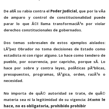
De allÃ­ su rabia contra el
Poder Judicial
, que por la vÃ­a
de amparo y control de constitucionalidad puede
parar lo que Ã©l llama transformaciÃ³n por violar
derechos constitucionales de gobernados.
Dos temas sobresalen de estos ejemplos aislados:
LÃ³pez Obrador no toma decisiones de Estado como
estadista ni con rigor alguno. Lo hace como tendero de
pueblo, por ocurrencia, por capricho, porque sÃ­. Lo
hace por sobre y contra leyes, polÃ­ticas pÃºblicas,
presupuestos, programas, lÃ³gica, orden, razÃ³n o
necesidad.
No importa de quÃ© autoridad se trate, de quÃ©
materia sea ni la legitimidad de su vigencia: â€œ
no le
hace, no es obligatoria, prohibido prohibir