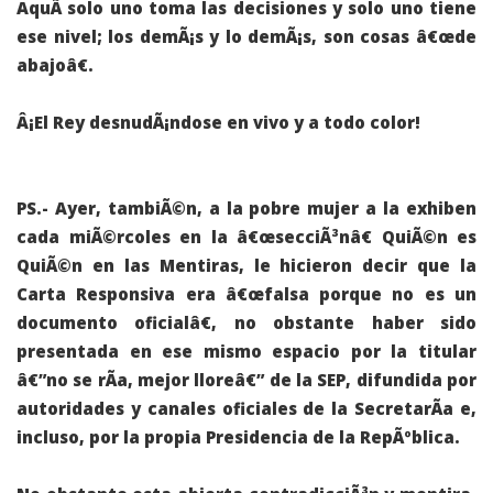
AquÃ­ solo uno toma las decisiones y solo uno tiene
ese nivel; los demÃ¡s y lo demÃ¡s, son cosas â€œde
abajoâ€.
Â¡El Rey desnudÃ¡ndose en vivo y a todo color!
PS.- Ayer, tambiÃ©n, a la pobre mujer a la exhiben
cada miÃ©rcoles en la â€œsecciÃ³nâ€ QuiÃ©n es
QuiÃ©n en las Mentiras, le hicieron decir que la
Carta Responsiva era â€œ
falsa porque no es un
documento oficial
â€, no obstante haber sido
presentada en ese mismo espacio por la titular
â€”no se rÃ­a, mejor lloreâ€” de la SEP, difundida por
autoridades y canales oficiales de la SecretarÃ­a e,
incluso, por la propia Presidencia de la RepÃºblica.