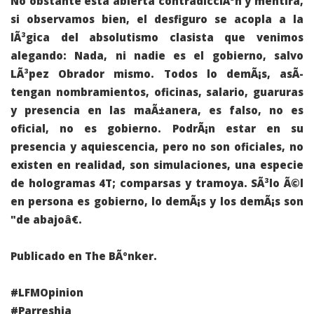
No obstante esta abierta contradicciÃ³n y mentira,
si observamos bien, el desfiguro se acopla a la
lÃ³gica del absolutismo clasista que venimos
alegando: Nada, ni nadie es el gobierno, salvo
LÃ³pez Obrador mismo. Todos lo demÃ¡s, asÃ­
tengan nombramientos, oficinas, salario, guaruras
y presencia en las maÃ±anera, es falso, no es
oficial, no es gobierno. PodrÃ¡n estar en su
presencia y aquiescencia, pero no son oficiales, no
existen en realidad, son simulaciones, una especie
de hologramas 4T; comparsas y tramoya. SÃ³lo Ã©l
en persona es gobierno, lo demÃ¡s y los demÃ¡s son
"de abajoâ€.
Publicado en The BÃºnker.
#LFMOpinion
#Parreshia