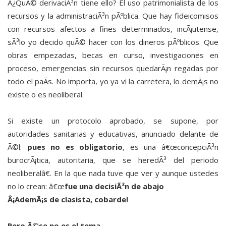
Â¿QuÃ© derivaciÃ³n tiene ello? El uso patrimonialista de los
recursos y la administraciÃ³n pÃºblica. Que hay fideicomisos
con recursos afectos a fines determinados, incÃ¡utense,
sÃ³lo yo decido quÃ© hacer con los dineros pÃºblicos. Que
obras empezadas, becas en curso, investigaciones en
proceso, emergencias sin recursos quedarÃ¡n regadas por
todo el paÃ­s. No importa, yo ya vi la carretera, lo demÃ¡s no
existe o es neoliberal.
Si existe un protocolo aprobado, se supone, por
autoridades sanitarias y educativas, anunciado delante de
Ã©l:
pues no es obligatorio
, es una â€œconcepciÃ³n
burocrÃ¡tica, autoritaria, que se heredÃ³ del periodo
neoliberalâ€. En la que nada tuve que ver y aunque ustedes
no lo crean: â€œ
fue una decisiÃ³n de abajo
Â¡AdemÃ¡s de clasista, cobarde!
Pero Ã©se no es el tema.