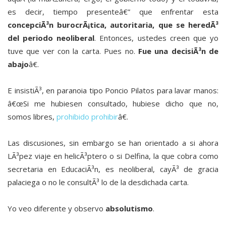
es decir, tiempo presenteâ€” que enfrentar esta
concepciÃ³n burocrÃ¡tica, autoritaria, que se heredÃ³
del periodo neoliberal
. Entonces, ustedes creen que yo
tuve que ver con la carta. Pues no.
Fue una decisiÃ³n de
abajo
â€.
E insistiÃ³, en paranoia tipo Poncio Pilatos para lavar manos:
â€œSi me hubiesen consultado, hubiese dicho que no,
somos libres,
prohibido prohibir
â€.
Las discusiones, sin embargo se han orientado a si ahora
LÃ³pez viaje en helicÃ³ptero o si Delfina, la que cobra como
secretaria en EducaciÃ³n, es neoliberal, cayÃ³ de gracia
palaciega o no le consultÃ³ lo de la desdichada carta.
Yo veo diferente y observo
absolutismo
.