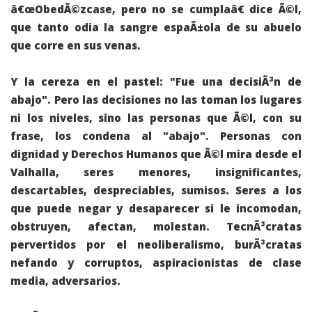
â€œ
ObedÃ©zcase, pero no se cumpla
â€ dice Ã©l,
que tanto odia la sangre espaÃ±ola de su abuelo
que corre en sus venas.
Y la cereza en el pastel: "
Fue una decisiÃ³n de
abajo
". Pero las decisiones no las toman los lugares
ni los niveles, sino las personas que Ã©l, con su
frase, los condena al "abajo". Personas con
dignidad y Derechos Humanos que Ã©l mira desde el
Valhalla, seres menores, insignificantes,
descartables, despreciables, sumisos. Seres a los
que puede negar y desaparecer si le incomodan,
obstruyen, afectan, molestan. TecnÃ³cratas
pervertidos por el neoliberalismo, burÃ³cratas
nefando y corruptos, aspiracionistas de clase
media, adversarios.