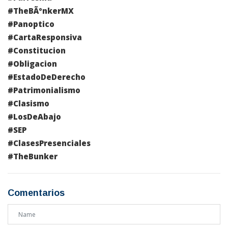
#TheBÃºnkerMX
#Panoptico
#CartaResponsiva
#Constitucion
#Obligacion
#EstadoDeDerecho
#Patrimonialismo
#Clasismo
#LosDeAbajo
#SEP
#ClasesPresenciales
#TheBunker
Comentarios