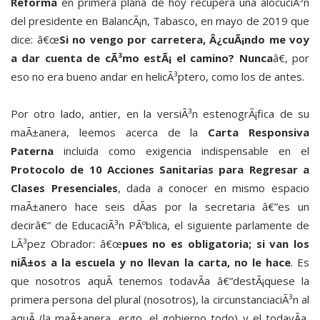
Reforma
en primera plana de hoy recupera una alocuciÃ³n
del presidente en BalancÃ¡n, Tabasco, en mayo de 2019 que
dice: â€œ
Si no vengo por carretera, Â¿cuÃ¡ndo me voy
a dar cuenta de cÃ³mo estÃ¡ el camino? Nunca
â€, por
eso no era bueno andar en helicÃ³ptero, como los de antes.
Por otro lado, antier, en la versiÃ³n estenogrÃ¡fica de su
maÃ±anera, leemos acerca de la
Carta Responsiva
Paterna
incluida como exigencia indispensable en el
Protocolo de 10 Acciones Sanitarias para Regresar a
Clases Presenciales
, dada a conocer en mismo espacio
maÃ±anero hace seis dÃ­as por la secretaria â€”es un
decirâ€” de EducaciÃ³n PÃºblica, el siguiente parlamente de
LÃ³pez Obrador: â€œ
pues no es obligatoria; si van los
niÃ±os a la escuela y no llevan la carta, no le hace
. Es
que nosotros aquÃ­ tenemos todavÃ­a â€”destÃ¡quese la
primera persona del plural (nosotros), la circunstanciaciÃ³n al
aquÃ­ (la maÃ±anera, ergo, el gobierno todo) y el todavÃ­a,