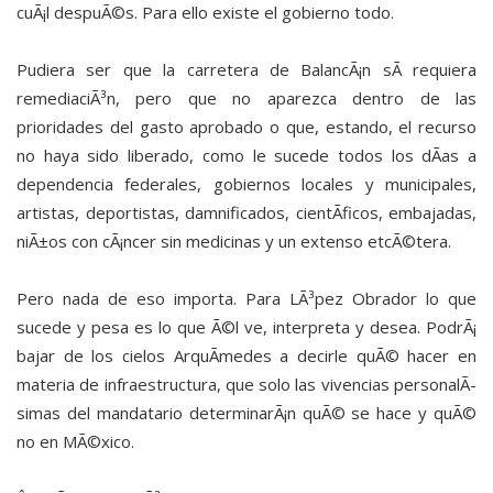
cuÃ¡l despuÃ©s. Para ello existe el gobierno todo.
Pudiera ser que la carretera de BalancÃ¡n sÃ­ requiera
remediaciÃ³n, pero que no aparezca dentro de las
prioridades del gasto aprobado o que, estando, el recurso
no haya sido liberado, como le sucede todos los dÃ­as a
dependencia federales, gobiernos locales y municipales,
artistas, deportistas, damnificados, cientÃ­ficos, embajadas,
niÃ±os con cÃ¡ncer sin medicinas y un extenso etcÃ©tera.
Pero nada de eso importa. Para LÃ³pez Obrador lo que
sucede y pesa es lo que Ã©l ve, interpreta y desea. PodrÃ¡
bajar de los cielos ArquÃ­medes a decirle quÃ© hacer en
materia de infraestructura, que solo las vivencias personalÃ­
simas del mandatario determinarÃ¡n quÃ© se hace y quÃ©
no en MÃ©xico.