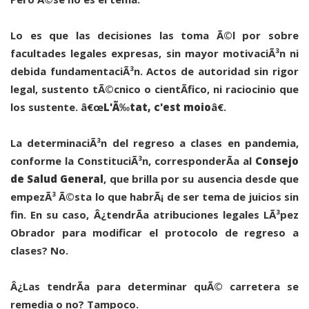
Lo es que las decisiones las toma Ã©l por sobre
facultades legales expresas, sin mayor motivaciÃ³n ni
debida fundamentaciÃ³n. Actos de autoridad sin rigor
legal, sustento tÃ©cnico o cientÃ­fico, ni raciocinio que
los sustente. â€œ
L'Ã‰tat, c'est moio
â€.
La determinaciÃ³n del regreso a clases en pandemia,
conforme la ConstituciÃ³n, corresponderÃ­a al
Consejo
de Salud General
, que brilla por su ausencia desde que
empezÃ³ Ã©sta lo que habrÃ¡ de ser tema de juicios sin
fin. En su caso, Â¿tendrÃ­a atribuciones legales LÃ³pez
Obrador para modificar el protocolo de regreso a
clases? No.
Â¿Las tendrÃ­a para determinar quÃ© carretera se
remedia o no? Tampoco.