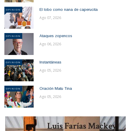
El lobo como nana de caperucita
OPINION
Ago 07, 2026
Ataques zopencos
OPINION
Ago 06, 2026
Instantáneas
OPINION
Ago 05, 2026
Oración Matu Tina
OPINION
Ago 05, 2026