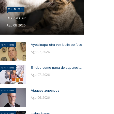
OPINION
Día del Gato
Ago 08, 2026
Ayotzinapa otra vez botin político
OPINION
Ago 07, 2026
El lobo como nana de caperucita
OPINION
Ago 07, 2026
Ataques zopencos
OPINION
Ago 06, 2026
Instantáneas
OPINION