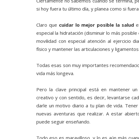
Ciertamente no sabemos cuándo se termina, per
si hoy fuera tu último día, y planea como si fuera
Claro que
cuidar lo mejor posible la salud
es
especial la hidratación (disminuir lo más posibl
movilidad con especial atención al ejercicio d
físico y mantener las articulaciones y ligamentos
Todas esas son muy importantes recomendacione
vida más longeva.
Pero la clave principal está en mantener u
creativo y con sentido, es decir, levantarse c
darle un motivo diario a tu plan de vida. Tener
nuevas aventuras que realizar. A estar abiert
puede seguir enseñando.
Todo eso es maravilloso, y lo es aún más cuan