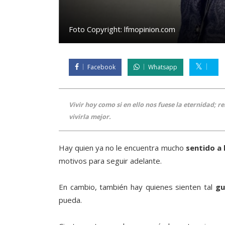
Foto Copyright:
lfmopinion.com
Facebook
Whatsapp
Vivir hoy como si en ello nos fuese la eternidad; 
vivirla mejor.
Hay quien ya no le encuentra mucho
sentido a 
motivos para seguir adelante.
En cambio, también hay quienes sienten tal
gu
pueda.