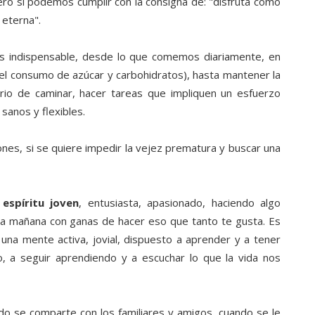
o si podemos cumplir con la consigna de: "disfruta como
 eterna".
 indispensable, desde lo que comemos diariamente, en
e el consumo de azúcar y carbohidratos), hasta mantener la
iario de caminar, hacer tareas que impliquen un esfuerzo
 sanos y flexibles.
s, si se quiere impedir la vejez prematura y buscar una
n
espíritu joven
, entusiasta, apasionado, haciendo algo
ada mañana con ganas de hacer eso que tanto te gusta. Es
 una mente activa, jovial, dispuesto a aprender y a tener
o, a seguir aprendiendo y a escuchar lo que la vida nos
do se comparte con los familiares y amigos, cuando se le