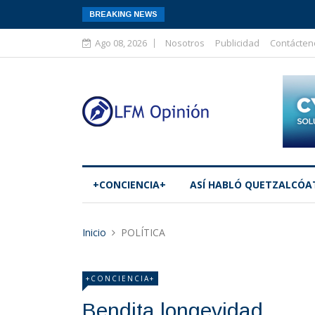
BREAKING NEWS
Ago 08, 2026
Nosotros
Publicidad
Contácten
+CONCIENCIA+
ASÍ­ HABLÓ QUETZALCÓA
Inicio
POLÍTICA
+CONCIENCIA+
Bendita longevidad