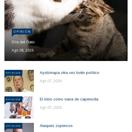
OPINION
Día del Gato
Ago 08, 2026
Ayotzinapa otra vez botin político
OPINION
Ago 07, 2026
El lobo como nana de caperucita
OPINION
Ago 07, 2026
Ataques zopencos
OPINION