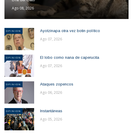
Ago 08, 2026
Ayotzinapa otra vez botin político
OPINION
Ago 07, 2026
El lobo como nana de caperucita
OPINION
Ago 07, 2026
Ataques zopencos
OPINION
Ago 06, 2026
Instantáneas
OPINION
Ago 05, 2026