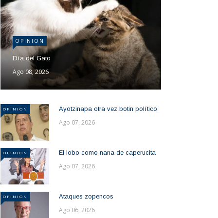
OPINION
Día del Gato
Ago 08, 2026
Ayotzinapa otra vez botin político
OPINION
Ago 07, 2026
El lobo como nana de caperucita
OPINION
Ago 07, 2026
Ataques zopencos
OPINION
Ago 06, 2026