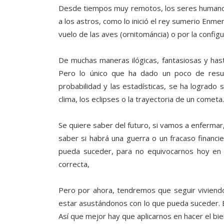
Desde tiempos muy remotos, los seres humanos
a los astros, como lo inició el rey sumerio Enme
vuelo de las aves (ornitománcia) o por la configu
De muchas maneras ilógicas, fantasiosas y hasta
Pero lo único que ha dado un poco de result
probabilidad y las estadísticas, se ha logrado
clima, los eclipses o la trayectoria de un cometa.
Se quiere saber del futuro, si vamos a enfermar,
saber si habrá una guerra o un fracaso financi
pueda suceder, para no equivocarnos hoy en 
correcta,
Pero por ahora, tendremos que seguir viviendo
estar asustándonos con lo que pueda suceder. E
Así que mejor hay que aplicarnos en hacer el bi