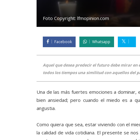
Foto Copyright:
lfmopinion.com
Facebook
Whatsapp
Aquel que desea predecir el futuro debe mirar en e
todos los tiempos una similitud con aquellos del 
Una de las más fuertes emociones a dominar, e
bien ansiedad; pero cuando el miedo es a qu
angustia.
Como quiera que sea, estar viviendo con el mied
la calidad de vida cotidiana. El presente se no