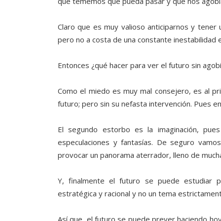
que tememos que pueda pasar y que nos agob
Claro que es muy valioso anticiparnos y tener 
pero no a costa de una constante inestabilidad 
Entonces ¿qué hacer para ver el futuro sin agob
Como el miedo es muy mal consejero, es al pr
futuro; pero sin su nefasta intervención. Pues e
El segundo estorbo es la imaginación, pues
especulaciones y fantasías. De seguro vamo
provocar un panorama aterrador, lleno de muchas
Y, finalmente el futuro se puede estudiar
estratégica y racional y no un tema estrictamen
Así que, el futuro se puede prever haciendo hoy