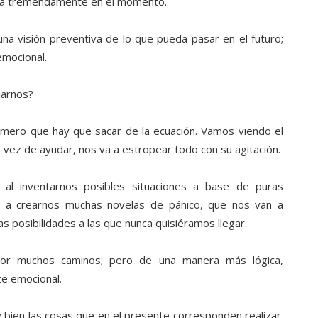
ia tremendamente en el momento.
una visión preventiva de lo que pueda pasar en el futuro;
emocional.
iarnos?
imero que hay que sacar de la ecuación. Vamos viendo el
n vez de ayudar, nos va a estropear todo con su agitación.
 al inventarnos posibles situaciones a base de puras
s a crearnos muchas novelas de pánico, que nos van a
 posibilidades a las que nunca quisiéramos llegar.
 por muchos caminos; pero de una manera más lógica,
te emocional.
 bien las cosas que en el presente corresponden realizar.