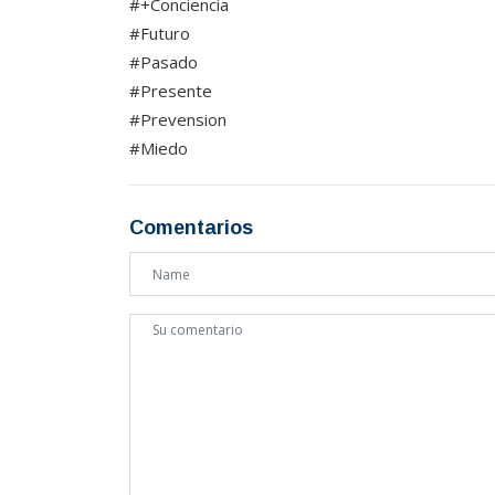
#+Conciencia
#Futuro
#Pasado
#Presente
#Prevension
#Miedo
Comentarios