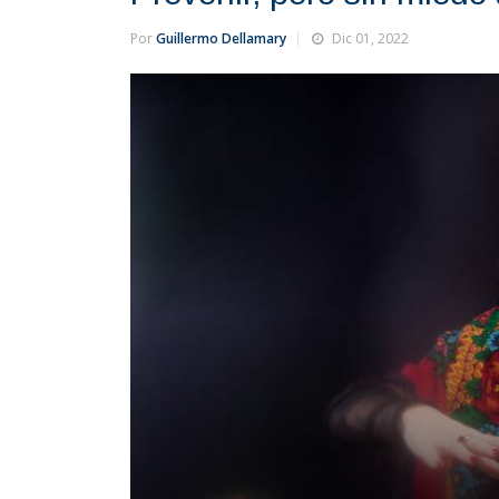
Por
Guillermo Dellamary
Dic 01, 2022