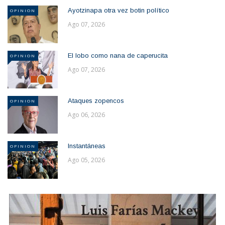
Ayotzinapa otra vez botin político
OPINION
Ago 07, 2026
El lobo como nana de caperucita
OPINION
Ago 07, 2026
Ataques zopencos
OPINION
Ago 06, 2026
Instantáneas
OPINION
Ago 05, 2026