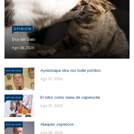
OPINION
Día del Gato
Ago 08, 2026
Ayotzinapa otra vez botin político
OPINION
Ago 07, 2026
El lobo como nana de caperucita
OPINION
Ago 07, 2026
Ataques zopencos
OPINION
Ago 06, 2026