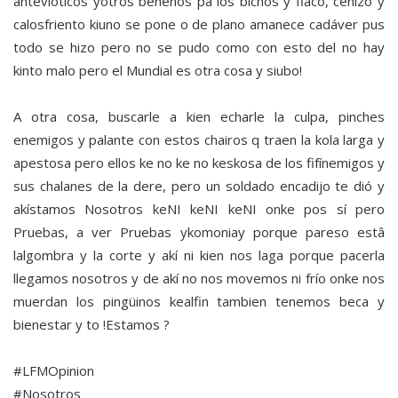
antevióticos yotros benenos pa los bichos y flaco, cenizo y
calosfriento kiuno se pone o de plano amanece cadáver pus
todo se hizo pero no se pudo como con esto del no hay
kinto malo pero el Mundial es otra cosa y siubo!
A otra cosa, buscarle a kien echarle la culpa, pinches
enemigos y palante con estos chairos q traen la kola larga y
apestosa pero ellos ke no ke no keskosa de los fifínemigos y
sus chalanes de la dere, pero un soldado encadijo te dió y
akístamos Nosotros keNI keNI keNI onke pos sí pero
Pruebas, a ver Pruebas ykomoniay porque pareso estâ
lalgombra y la corte y akí ni kien nos laga porque pacerla
llegamos nosotros y de akí no nos movemos ni frío onke nos
muerdan los pingüinos kealfin tambien tenemos beca y
bienestar y to !Estamos ?
#LFMOpinion
#Nosotros