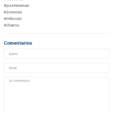
#JoseNewman
#Zoonosis
#Infección
#Chairos
Comentarios